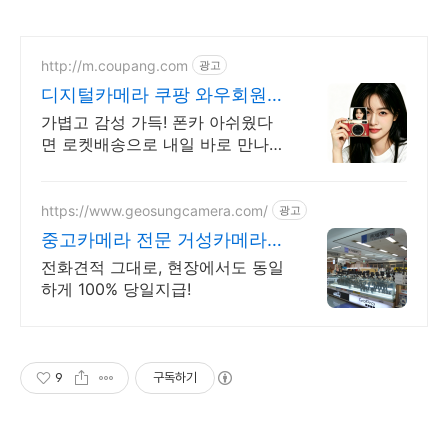
http://m.coupang.com
광고
디지털카메라 쿠팡 와우회원
30일 반품
가볍고 감성 가득! 폰카 아쉬웠다
면 로켓배송으로 내일 바로 만나세
요. 폰카 아쉬웠다면 감성 디카로
추억을! 친구 연인과 낭만적인 순
간을 기록하세요.
https://www.geosungcamera.com/
광고
중고카메라 전문 거성카메라
투명거래 최고가 매입 보장!
전화견적 그대로, 현장에서도 동일
하게 100% 당일지급!
9
구독하기