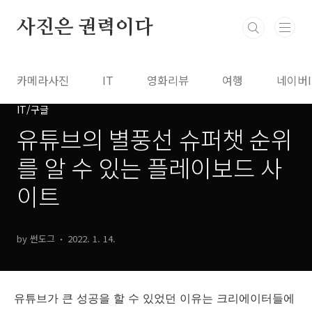
본문 바로가기
사진은 권력이다
카메라사진
IT
영화리뷰
여행
네이버
IT/구글
유튜브의 별풍선 슈퍼챗 순위
를 알 수 있는 플레이보드 사
이트
by 썬도그
2022. 1. 14.
유튜브가 큰 성공을 할 수 있었던 이유는 크리에이터들에