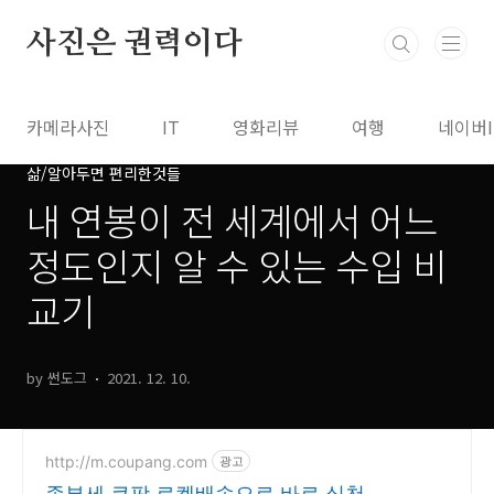
본문 바로가기
사진은 권력이다
카메라사진
IT
영화리뷰
여행
네이버
삶/알아두면 편리한것들
내 연봉이 전 세계에서 어느
정도인지 알 수 있는 수입 비
교기
by 썬도그
2021. 12. 10.
http://m.coupang.com
광고
종부세 쿠팡 로켓배송으로 바로 실천