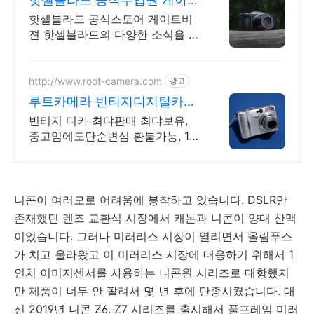
비젼
핫셀블라드 공식스토어 게이트비
젼 핫셀블라드의 다양한 소식을 빠
르게 만나보세요
http://www.root-camera.com
광고
루트카메라 빈티지디지털카메
라 빈티지 디카 디지털카메라
빈티지 디카 최댜판매 최댜보유,
중고임에도단순변심 환불가능, 1개
월무상A/S 누적리뷰수 2000건 이
상, 회원가입 시 적립금 5,000원
니콘이 여러모로 어려움에 봉착하고 있습니다. DSLR만
존재했던 렌즈 교환식 시장에서 캐논과 니콘이 양대 산맥
이었습니다. 그러나 미러리스 시장이 열리면서 올림푸스
가 치고 올라왔고 이 미러리스 시장에 대응하기 위해서 1
인치 이미지센서를 사용하는 니콘원 시리즈로 대항했지
만 제품이 너무 안 팔려서 몇 년 후에 단종시켰습니다. 대
신 2019년 니콘 Z6. Z7 시리즈를 출시해서 풀프레임 미러