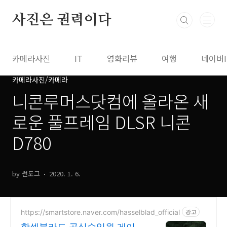
본문 바로가기
사진은 권력이다
카메라사진
IT
영화리뷰
여행
네이버
카메라사진/카메라
니콘루머스닷컴에 올라온 새
로운 풀프레임 DLSR 니콘
D780
by 썬도그
2020. 1. 6.
https://smartstore.naver.com/hasselblad_official
광고
핫셀블라드 공식수입원 게이트