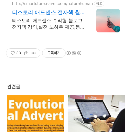
http://smartstore.naver.com/naturehuman
광고
티스토리 애드센스 전자책 월
100만원 고정 수익발생!
티스토리 애드센스 수익형 블로그
전자책 강의,실전 노하우 제공,동
영상 강의 포함 애드센스 수익을
빠르게 얻는 방법을 전자책과 동영
상으로 초보자도 쉽게 배워요!
33
구독하기
관련글