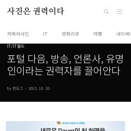
본문 바로가기
사진은 권력이다
카메라사진
IT
영화리뷰
여행
네이버
IT/IT월드
포털 다음, 방송, 언론사, 유명
인이라는 권력자를 끌어안다
by 썬도그
2012. 10. 20.