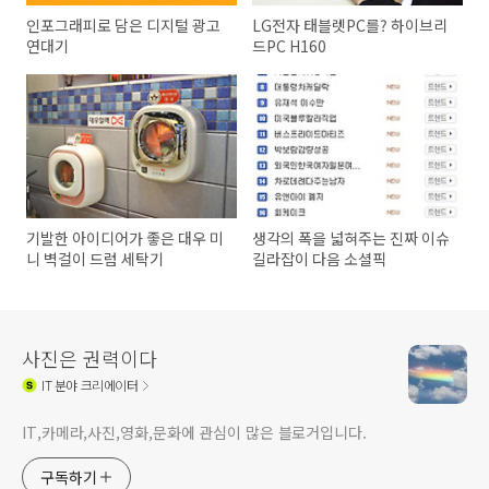
인포그래피로 담은 디지털 광고
LG전자 태블렛PC를? 하이브리
연대기
드PC H160
기발한 아이디어가 좋은 대우 미
생각의 폭을 넓혀주는 진짜 이슈
니 벽걸이 드럼 세탁기
길라잡이 다음 소셜픽
사진은 권력이다
IT
분야 크리에이터
IT,카메라,사진,영화,문화에 관심이 많은 블로거입니다.
구독하기