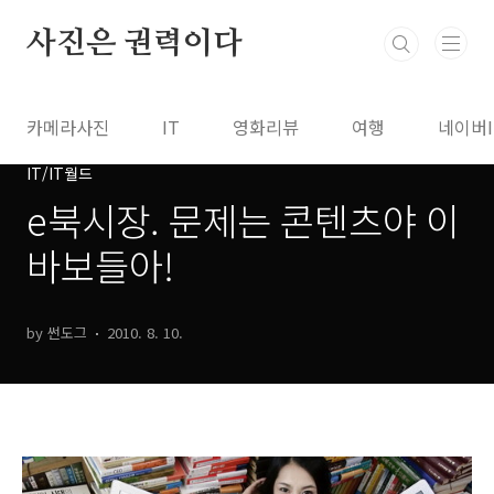
본문 바로가기
사진은 권력이다
카메라사진
IT
영화리뷰
여행
네이버
IT/IT월드
e북시장. 문제는 콘텐츠야 이
바보들아!
by 썬도그
2010. 8. 10.