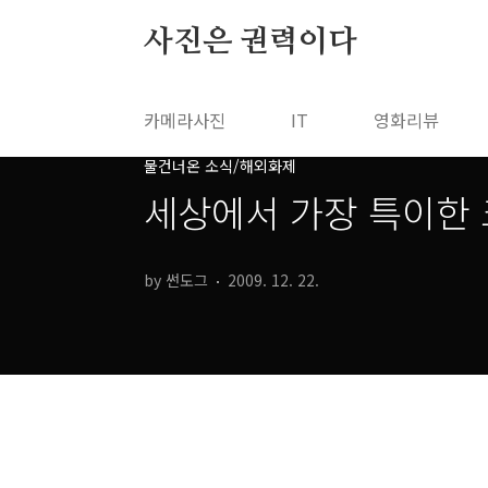
본문 바로가기
사진은 권력이다
카메라사진
IT
영화리뷰
물건너온 소식/해외화제
세상에서 가장 특이한 
by 썬도그
2009. 12. 22.