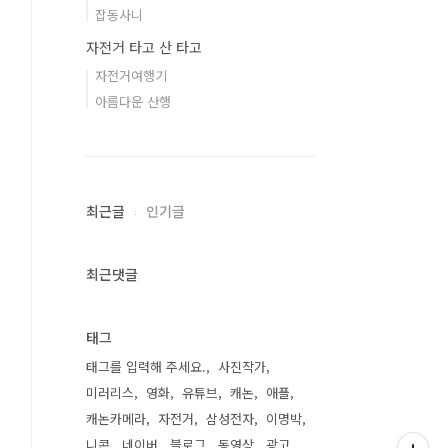
잡동사니
자전거 타고 산 타고
자전거여행기
아름다운 산행
최근글
인기글
최근댓글
태그
태그를 입력해 주세요.
사진작가
미러리스
영화
유튜브
캐논
애플
캐논카메라
자전거
삼성전자
이명박
니콘
네이버
블로그
동영상
광고