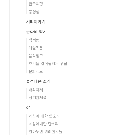
한국여행
동영상
커피이야기
문화의 향기
책서평
미술작품
음악창고
추억을 길어올리는 우물
문화정보
물건너온 소식
해외화제
신기한제품
삶
세상에 대한 쓴소리
세상에대한 단소리
알아두면 편리한것들