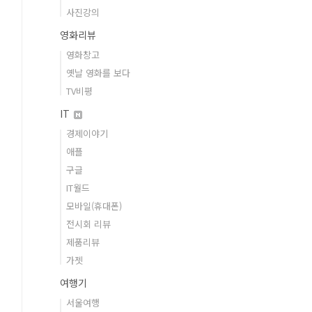
사진강의
영화리뷰
영화창고
옛날 영화를 보다
TV비평
IT
경제이야기
애플
구글
IT월드
모바일(휴대폰)
전시회 리뷰
제품리뷰
가젯
여행기
서울여행