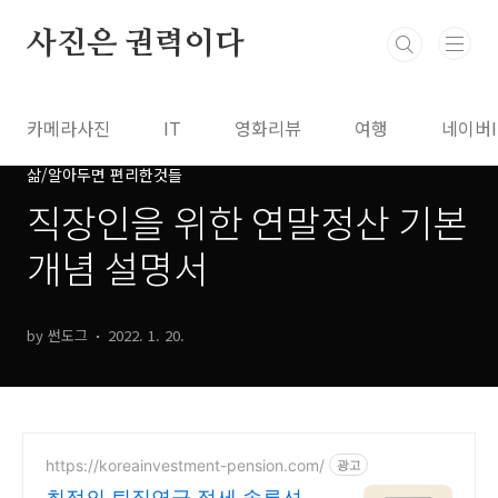
본문 바로가기
사진은 권력이다
카메라사진
IT
영화리뷰
여행
네이버
삶/알아두면 편리한것들
직장인을 위한 연말정산 기본
개념 설명서
by 썬도그
2022. 1. 20.
https://koreainvestment-pension.com/
광고
최적의 퇴직연금 절세 솔루션