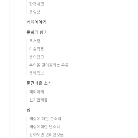
한국여행
동영상
커피이야기
문화의 향기
책서평
미술작품
음악창고
추억을 길어올리는 우물
문화정보
물건너온 소식
해외화제
신기한제품
삶
세상에 대한 쓴소리
세상에대한 단소리
알아두면 편리한것들