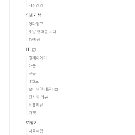
사진강의
영화리뷰
영화창고
옛날 영화를 보다
TV비평
IT
경제이야기
애플
구글
IT월드
모바일(휴대폰)
전시회 리뷰
제품리뷰
가젯
여행기
서울여행