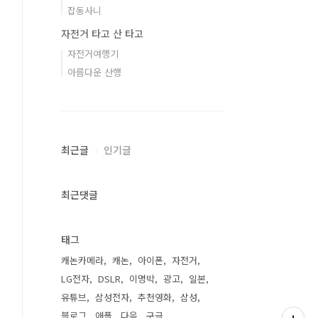
잡동사니
자전거 타고 산 타고
자전거여행기
아름다운 산행
최근글
인기글
최근댓글
태그
캐논카메라
캐논
아이폰
자전거
LG전자
DSLR
이명박
광고
일본
유튜브
삼성전자
추천영화
삼성
블로그
애플
다음
구글