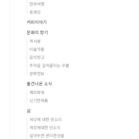
한국여행
동영상
커피이야기
문화의 향기
책서평
미술작품
음악창고
추억을 길어올리는 우물
문화정보
물건너온 소식
해외화제
신기한제품
삶
세상에 대한 쓴소리
세상에대한 단소리
알아두면 편리한것들