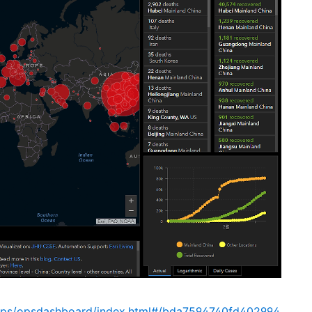
apps/opsdashboard/index.html#/bda7594740fd402994