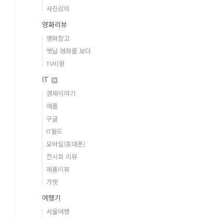
사진강의
영화리뷰
영화창고
옛날 영화를 보다
TV비평
IT
경제이야기
애플
구글
IT월드
모바일(휴대폰)
전시회 리뷰
제품리뷰
가젯
여행기
서울여행