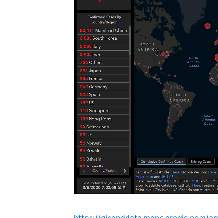
https://gisanddata.maps.arcgis.com/