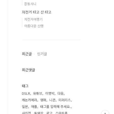
잡동사니
자전거 타고 산 타고
자전거여행기
아름다운 산행
최근글
인기글
최근댓글
태그
DSLR
유튜브
이명박
다음
캐논카메라
영화
니콘
미러리스
일본
애플
태그를 입력해 주세요.
사진전
동영상
광고
스마트폰