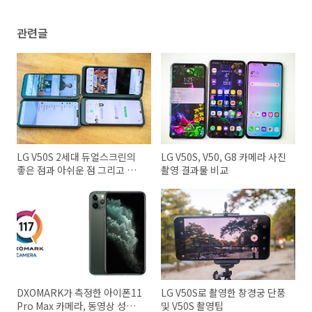
관련글
LG V50S 2세대 듀얼스크린의
LG V50S, V50, G8 카메라 사진
좋은 점과 아쉬운 점 그리고 나
촬영 결과물 비교
만의 최애기능
DXOMARK가 측정한 아이폰11
LG V50S로 촬영한 창경궁 단풍
Pro Max 카메라, 동영상 성능
및 V50S 촬영팁