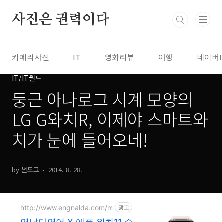
본문 바로가기
사진은 권력이다
카메라사진
IT
영화리뷰
여행
네이버
IT/IT월드
둥근 아나로그 시계 모양의
LG G와치R, 이제야 스마트와
치가 눈에 들어오네!
by 썬도그
2014. 8. 28.
http://www.engnalda.com/m
광고
영날다영어 X 애플 워치11 수량