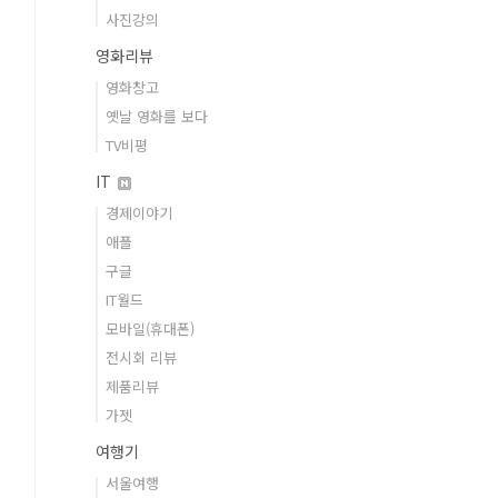
사진강의
영화리뷰
영화창고
옛날 영화를 보다
TV비평
IT
경제이야기
애플
구글
IT월드
모바일(휴대폰)
전시회 리뷰
제품리뷰
가젯
여행기
서울여행