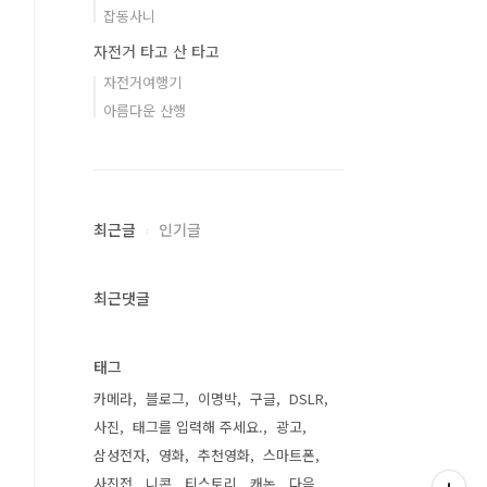
잡동사니
자전거 타고 산 타고
자전거여행기
아름다운 산행
최근글
인기글
최근댓글
태그
카메라
블로그
이명박
구글
DSLR
사진
태그를 입력해 주세요.
광고
삼성전자
영화
추천영화
스마트폰
사진전
니콘
티스토리
캐논
다음