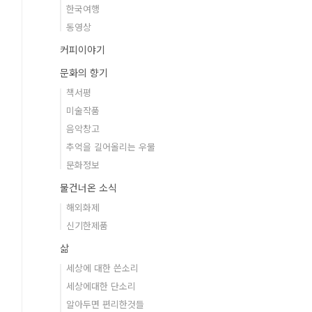
한국여행
동영상
커피이야기
문화의 향기
책서평
미술작품
음악창고
추억을 길어올리는 우물
문화정보
물건너온 소식
해외화제
신기한제품
삶
세상에 대한 쓴소리
세상에대한 단소리
알아두면 편리한것들