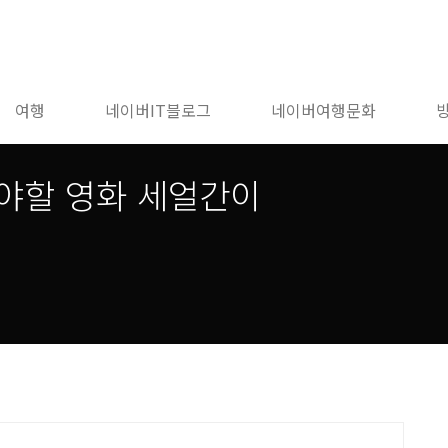
여행
네이버IT블로그
네이버여행문화
야할 영화 세얼간이