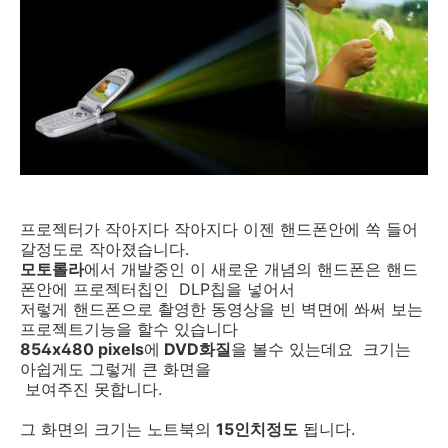
프로젝터가 작아지다 작아지다 이젠 핸드폰안에 쏙 들어
갈정도로 작아졌습니다.
모토롤라
에서 개발중인 이 새로운 개념의 핸드폰은 핸드
폰안에 프로젝터칩인 DLP칩을 넣어서
저렇게 핸드폰으로 촬영한 동영상을 빈 벽면에 쏴써 보는
프로젝트기능을 할수 있습니다
854x480 pixels
에
DVD화질
을 볼수 있는데요 크기는
아쉽게도 그렇게 큰 화면을
보여주진 못합니다.
그 화면의 크기는 노트북의
15인치정도
됩니다.