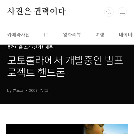
본문 바로가기
사진은 권력이다
카메라사진
IT
영화리뷰
여행
네이버
물건너온 소식/신기한제품
모토롤라에서 개발중인 빔프
로젝트 핸드폰
by 썬도그
2007. 7. 25.