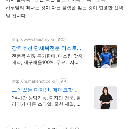
하루빨리 떠나는 것이 다른 플랫폼 찾는 것이 현명한 선택
일 겁니다.
http://www.teestory.kr
광고
강력추천 단체복전문 티스토리
16년 전통의 전문업체
전품목 41% 특가판매, 대소량 맞춤
제작, 재구매율100%, 무료디자인,
신속제작
http://m.makehot.co.kr/
광고
느낌있는 디자인, 메이크핫 차
별화되고 세련된 디자인!
24시간 상담가능, 디자인 전문, 퀄
리티가 다른 스타일, 쿨한 세일, 핫
한 디자인