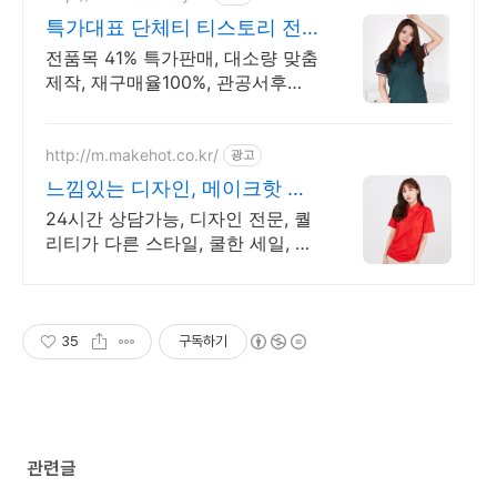
특가대표 단체티 티스토리 전
품목 41% 특가세일
전품목 41% 특가판매, 대소량 맞춤
제작, 재구매율100%, 관공서후결
제가능
http://m.makehot.co.kr/
광고
느낌있는 디자인, 메이크핫 차
별화되고 세련된 디자인!
24시간 상담가능, 디자인 전문, 퀄
리티가 다른 스타일, 쿨한 세일, 핫
한 디자인
35
구독하기
관련글