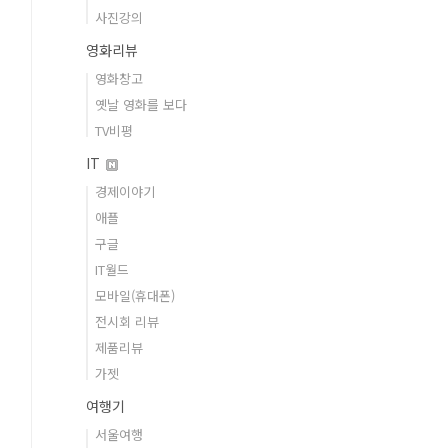
사진강의
영화리뷰
영화창고
옛날 영화를 보다
TV비평
IT
경제이야기
애플
구글
IT월드
모바일(휴대폰)
전시회 리뷰
제품리뷰
가젯
여행기
서울여행