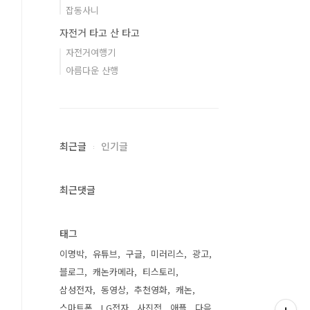
잡동사니
자전거 타고 산 타고
자전거여행기
아름다운 산행
최근글
인기글
최근댓글
태그
이명박
유튜브
구글
미러리스
광고
블로그
캐논카메라
티스토리
삼성전자
동영상
추천영화
캐논
스마트폰
LG전자
사진전
애플
다음