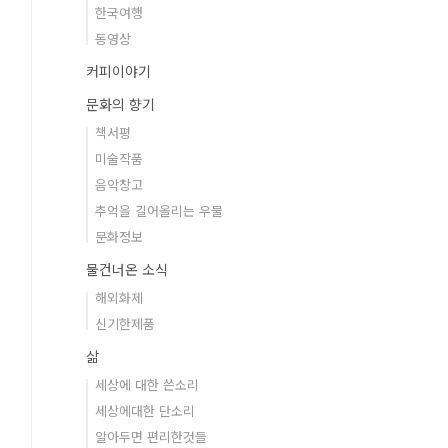
한국여행
동영상
커피이야기
문화의 향기
책서평
미술작품
음악창고
추억을 길어올리는 우물
문화정보
물건너온 소식
해외화제
신기한제품
삶
세상에 대한 쓴소리
세상에대한 단소리
알아두면 편리한것들