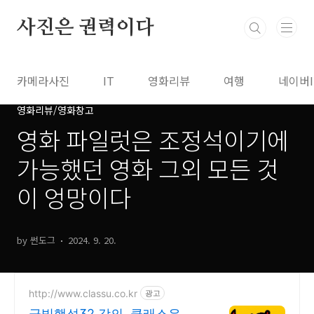
본문 바로가기
사진은 권력이다
카메라사진
IT
영화리뷰
여행
네이버
영화리뷰/영화창고
영화 파일럿은 조정석이기에
가능했던 영화 그외 모든 것
이 엉망이다
by 썬도그
2024. 9. 20.
http://www.classu.co.kr
광고
금빛행성32 강의, 클래스유