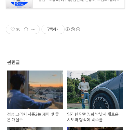
30
구독하기
관련글
경성 크리처 시즌2는 재미 빛 좋
영리한 단편영화 밤낚시 새로운
은 개살구
시도와 형식에 박수를