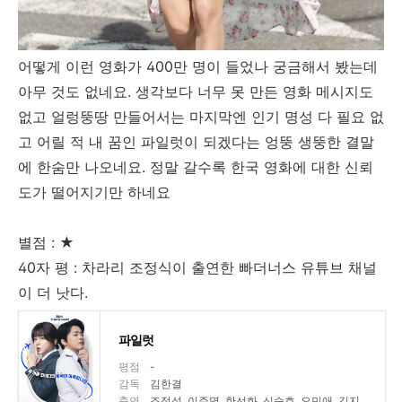
어떻게 이런 영화가 400만 명이 들었나 궁금해서 봤는데
아무 것도 없네요. 생각보다 너무 못 만든 영화 메시지도
없고 얼렁뚱땅 만들어서는 마지막엔 인기 명성 다 필요 없
고 어릴 적 내 꿈인 파일럿이 되겠다는 엉뚱 생뚱한 결말
에 한숨만 나오네요. 정말 갈수록 한국 영화에 대한 신뢰
도가 떨어지기만 하네요
별점 : ★
40자 평 : 차라리 조정식이 출연한 빠더너스 유튜브 채널
이 더 낫다.
파일럿
평점
-
감독
김한결
출연
조정석, 이주명, 한선화, 신승호, 오민애, 김지현, 서재희, 박다온, 현봉식, 서현철, 유재석, 조세호, 강하늘, 문상훈, 이시언, 차희, 최필상, 서명찬, 은정완, 유인혜, 남현우, 임세인, 이수미, 조주경, 오태은, 유형준, 윤수혁, 김사랑, 조승구, 김문희, 김지오, 나현우, 한사명, 송훈, 천윤경, 민영, 김승비, 한주아, 진한서, 박제린, 김대근, 김영수, 이시안, 최혁, 김민수, 강경우, 김관혁, 성충모, 박미라, 백성욱