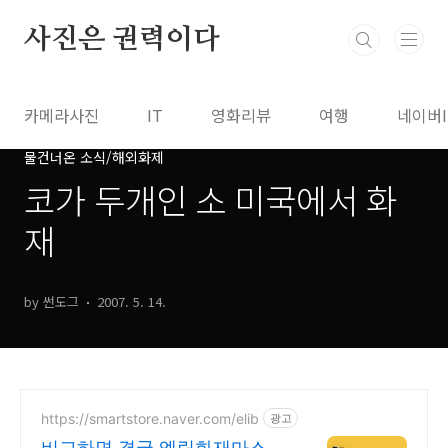
본문 바로가기
사진은 권력이다
카메라사진
IT
영화리뷰
여행
네이버
물건너온 소식/해외화제
코가 두개인 소 미국에서 화
재
by 썬도그
2007. 5. 14.
https://smartstore.naver.com/elib
광고
비교하면 결국 엘립화재마스크