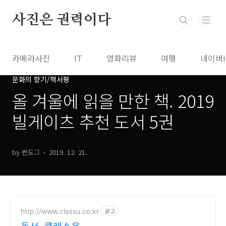
본문 바로가기
사진은 권력이다
카메라사진
IT
영화리뷰
여행
네이버
문화의 향기/책서평
올 겨울에 읽을 만한 책. 2019
빌게이츠 추천 도서 5권
by 썬도그
2019. 12. 21.
http://www.classu.co.kr
광고
독서, 클래스유