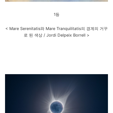
1등
< Mare Serenitatis와 Mare Tranquilitatis의 경계의 거꾸
로 된 색상 / Jordi Delpeix Borrell >