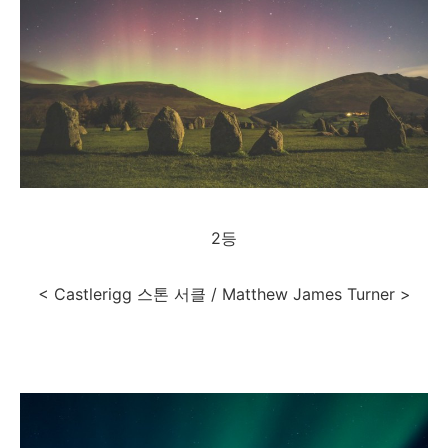
2등
< Castlerigg 스톤 서클 / Matthew James Turner >