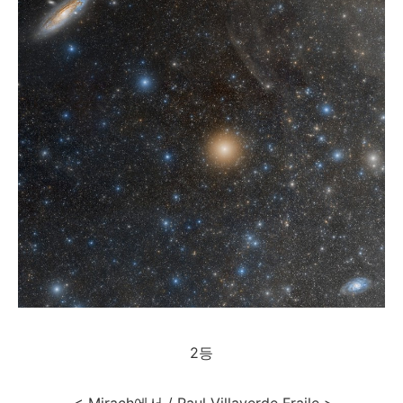
2등
< Mirach에서 / Raul Villaverde Fraile >