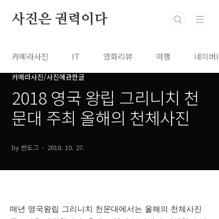
본문 바로가기
사진은 권력이다
카메라사진
IT
영화리뷰
여행
네이버
카메라사진/사진에관한글
2018 영국 왕립 그리니치 천
문대 주최 올해의 천체사진
by 썬도그
2018. 10. 27.
매년 영국왕립 그리니치 천문대에서는 올해의 천체사진