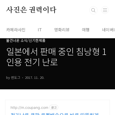
본문 바로가기
사진은 권력이다
카메라사진
IT
영화리뷰
여행
네이버
물건너온 소식/신기한제품
일본에서 판매 중인 침낭형 1
인용 전기 난로
by 썬도그
2017. 11. 20.
http://m.coupang.com
광고
전기난로 쿠팡 로켓배송으로 바로 따뜻하게