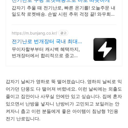
갑자기 추울 때 전기난로, 빠른 온기를! 오늘주문 내
일도착 로켓배송. 손발 시린 추위 걱정 끝! 와우회원
무제한 무료배송으로 따뜻함을 만나세요.
https://m.bunjang.co.kr/
광고
전기난로 번개장터 국내 최대
브랜드 중고거래
무이자할부부터 캐시백 혜택까지,
번개장터에서 합리적으로 중고거
래 하세요 전국 각지에서 올라오는
전국구 최다 상품 매일 10만 개 이
상의 신규 상품 업로드
갑자기 날씨가 영하로 뚝 떨어졌습니다. 영하의 날씨로 익
어가던 단풍도 다 떨어져 버렸네요. 이런 날씨에는 외출도
줄이고 집안이나 사무실 안에만 있고 싶습니다. 집에 혼자
있으면서 난방을 넣자니 난방비가 고민되고 보일러는 안
켜자니 춥고 이런 분들에게 좋은 아이템이 침낭형 1인용
전기 난로입니다.