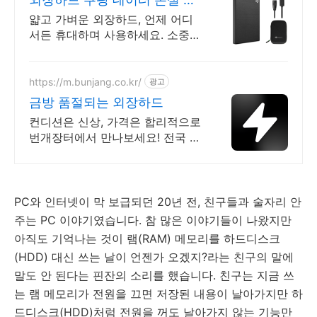
정 없이
얇고 가벼운 외장하드, 언제 어디
서든 휴대하며 사용하세요. 소중한
파일 지키세요, 내구성을 갖춘 외
장하드로 든든하게 백업!
https://m.bunjang.co.kr/
광고
금방 품절되는 외장하드
컨디션은 신상, 가격은 합리적으로
번개장터에서 만나보세요! 전국 각
지에서 올라오는 전국구 최다 상품
매일 10만 개 이상의 신규 상품 업
로드
PC와 인터넷이 막 보급되던 20년 전, 친구들과 술자리 안
주는 PC 이야기였습니다. 참 많은 이야기들이 나왔지만
아직도 기억나는 것이 램(RAM) 메모리를 하드디스크
(HDD) 대신 쓰는 날이 언젠가 오겠지?라는 친구의 말에
말도 안 된다는 핀잔의 소리를 했습니다. 친구는 지금 쓰
는 램 메모리가 전원을 끄면 저장된 내용이 날아가지만 하
드디스크(HDD)처럼 전원을 꺼도 날아가지 않는 기능만