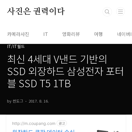
본문 바로가기
사진은 권력이다
카메라사진
IT
영화리뷰
여행
네이버
IT/IT월드
최신 4세대 V낸드 기반의
SSD 외장하드 삼성전자 포터
블 SSD T5 1TB
by 썬도그
2017. 8. 16.
http://m.coupang.com
광고
외장하드 쿠팡 데이터 손실 걱