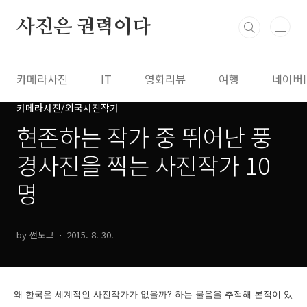
본문 바로가기
사진은 권력이다
카메라사진
IT
영화리뷰
여행
네이버
카메라사진/외국사진작가
현존하는 작가 중 뛰어난 풍
경사진을 찍는 사진작가 10
명
by 썬도그
2015. 8. 30.
왜 한국은 세계적인 사진작가가 없을까? 하는 물음을 추적해 본적이 있