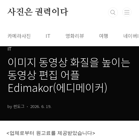
본문 바로가기
사진은 권력이다
카메라사진
IT
영화리뷰
여행
네이버
IT
이미지 동영상 화질을 높이는
동영상 편집 어플
Edimakor(에디메이커)
by 썬도그
2026. 6. 19.
<업체로부터 원고료를 제공받았습니다>