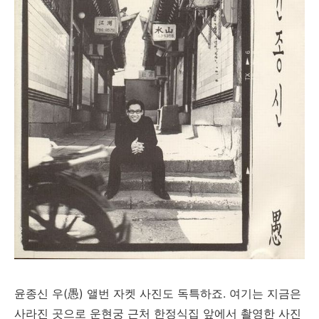
윤종신 우(愚) 앨번 자켓 사진도 독특하죠. 여기는 지금은
사라진 곳으로 운현궁 근처 한정식집 앞에서 촬영한 사진