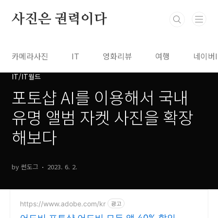
본문 바로가기
사진은 권력이다
카메라사진
IT
영화리뷰
여행
네이버
IT/IT월드
포토샵 AI를 이용해서 국내
유명 앨범 자켓 사진을 확장
해보다
by 썬도그
2023. 6. 2.
https://www.adobe.com/kr
광고
어도비 포토샵 어도비 모든 앱 40% 할인