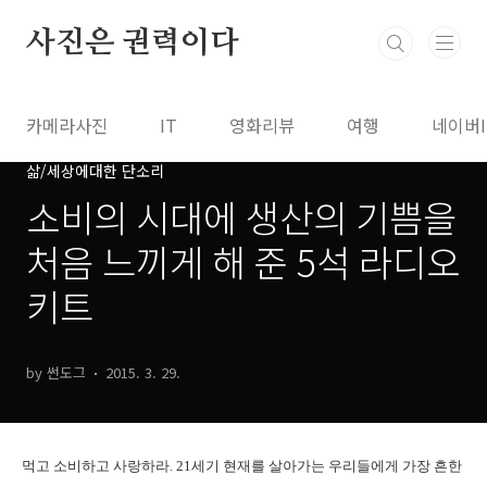
본문 바로가기
사진은 권력이다
카메라사진
IT
영화리뷰
여행
네이버
삶/세상에대한 단소리
소비의 시대에 생산의 기쁨을
처음 느끼게 해 준 5석 라디오
키트
by 썬도그
2015. 3. 29.
먹고 소비하고 사랑하라. 21세기 현재를 살아가는 우리들에게 가장 흔한