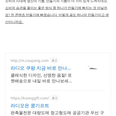
소비의 시대에 생산의 기쁨, 만들기의 기쁨이 더 가치 있게 느껴지네요.
소비의 습관을 줄이는 좋은 방식 중 하나가 만들기에 빠지는 것 아닐까
요? 전 콘텐츠 만들기에 빠졌습니다. 이렇게 글도 하나의 만들기이고 생
산이니까요.
http://m.coupang.com
광고
라디오 쿠팡 지금 바로 만나보
세요
클래식한 디자인, 선명한 음질! 로
켓배송으로 내일 바로 만나보세요.
비상시 건전지형, 휴대 간편! 수신
율 좋아 잡음 없이 즐겨요.
https://koonggift.com/
광고
라디오은 쿵기프트
판촉물전문 대량도매 창고형도매 공공기관 우선 구